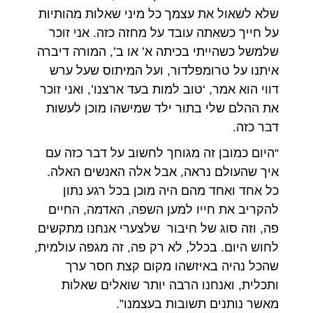
שלא לשאול את עצמך כל מיני שאלות מהותיות
על חייך כשאתה עובד על מחזה כזה. אני זוכר
שלמשל כשהייתי בכיתה א’ או ב’, המורה דיברה
איתנו על טרומפלדור, ועל המיתוס שעל ערש
דווי הוא אמר, ‘טוב למות בעד ארצנו’, ואני זוכר
את ההלם שלי בתור ילד שמישהו מוכן לעשות
דבר כזה.
“היום כמובן זה מגוחך לחשוב על דבר כזה עם
איך שהעולם נראה, אבל אלה האנשים האלה.
כל אחד ואחד מהם היה מוכן בכל רגע נתון
להקריב את חייו למען השפה, האדמה, החיים
פה, וזה סוג של חיבור שלצערי אנחנו מתקשים
לחוש היום. בכלל, לא רק פה, זה מגפה עולמית,
שהכל נהיה באיזשהו מקום קצת חסר ערך
ותכלית, ואנחנו הרבה יותר שואלים שאלות
מאשר נותנים תשובות בעצמנו”.