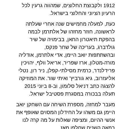
1912 ולקבוצת החלוצים, שמהווה גרעין לכל
הרעיון הציוני והחלוצי בישראל.
כעת, למעלה מחמישים שנה אחרי שעלתה
לראשונה, חוזר מחזהו של אלתרמן לבמה
בהפקת תיאטרון החאן, בבימויה של שיר
גולדברג, בעריכה של שחר פנקס,
ובהשתתפות יואב היימן, אדי אלתרמן, אודליה
מורה-מטלון, ארז שפריר, אריאל וולף, יהויכין
פרידלנדר, כרמית מסילתי-קפלן, ניר רון, נטלי
אליעזרוב, גיא גורביץ’ ואיתי שור. את המוזיקה
להצגה כתב דניאל סלומון, וב-8 ביוני 2015
תעלה בבכורה במסגרת פסטיבל ישראל.
מעבר למחזה, מספרת השיחה עם השחקן יואב
היימן גם משהו על החידלון המסוים שאופף את
אנשי ההיום, ומציפה שאלות על מה קרה לנו
במאה השנים שחלפו מאז.