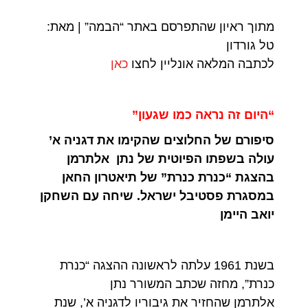
מתוך ראיון שהתפרסם באתר “הבמה” | מאת:
טל גורדון
לכתבה המלאה אונליין לחצו
כאן
“היום זה נראה כמו שגעון”
סיפורם של החלוצים שהקימו את דגניה א’
עולה בשפתו הפיוטית של נתן אלתרמן
בהצגת “כנרת כנרת” של תיאטרון החאן
במסגרת פסטיבל ישראל. שיחה עם השחקן
יואב היימן
בשנת 1961 עלתה לראשונה ההצגה “כנרת
כנרת”, מחזה שכתב המשורר נתן
אלתרמן שהחזיר את גיבוריו לדגניה א’, שנת