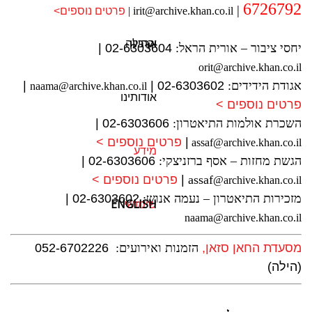
6726792
|
irit@archive.khan.co.il
|
פרטים נוספים>
ארכיון
וקהילה
יחסי ציבור – אורית הראל:
02-6303604 |
orit@archive.khan.co.il
אגודת הידידים:
02-6303602 |
|
naama@archive.khan.co.il
אודותינו
פרטים נוספים >
השכרת אולמות התיאטרון:
02-6303606 |
|
פרטים נוספים >
assaf@archive.khan.co.il
מידע
הגשת מחזות – אסף ברזניצקי:
02-6303606 |
assaf
|
פרטים נוספים >
@archive.khan.co.il
מזכירות התיאטרון – נעמה אנוש:
02-6303602 |
ENGLISH
שימושי
naama@archive.khan.co.il
מסעדת החאן סזאן,
הזמנות ואירועים:
052-6702226
(הילה)