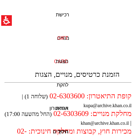
חילתו
ל
ף
רכישת
ינטרנט,
חץ
נטר
די
GIFT
מנויים
עבור
אזור
וכן
רכזי
הצגות
CARD
תוכן
הזמנת כרטיסים, מנויים, הצגות
מרכזי,
באפשרותך
להקת
ללחוץ
אנטר
קופת התיאטרון: 02-6303600
(שלוחה 1) |
כדי
לדלג
kupa@archive.khan.co.il
אגודת
התיאטרון
לאזור
מחלקת מנויים: 02-6303609
(החל מהשעה 17:00)
הבא
|
khan@archive.khan.co.il
מכירות חוץ, קבוצות ומחלקה חינוכית: 02-
חינוך
הידידים