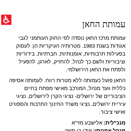
חילתו
ל
ף
ינטרנט,
תוכן
עמותת החאן
חץ
מרכזי,
נטר
באפשרותך
די
ללחוץ
עמותת מרכז החאן נוסדה לפי החוק העותמני לגבי
עבור
אנטר
אזור
אגודות בשנת 1983. מטרותיה העיקריות הן: לעסוק
כדי
וכן
לדלג
בפעילות תרבותיות, אומנותיות, חברתיות, בידוריות
רכזי
לאזור
וציבוריות ולשם כך לנהל, להחזיק, לארגן, להפעיל
הבא
ולפתח את החאן הירושלמי.
החאן פועל כעמותה ללא מטרות רווח. לעמותה אסיפה
כללית וועד מנהל, המורכב מאישי מפתח בחיים
הציבוריים של ירושלים- נציגי הקרן לירושלים, נציגי
עיריית ירושלים, נציגי משרד החינוך התרבות והספורט
ואישי ציבור.
מנכ”לית:
אלישבע מזי”א
מנהל אמנותי:
אודי בן משה