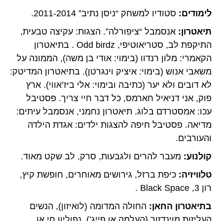
לימודים:
סטודיו למשחק “ניסן נתיב” 2011-2014.
תיאטרון:
אנסמבל “ציפורלה”. הצגות: עקיצה טבעית,
התיקפת לב, סטריאוטיפי, Odd birdz . בתיאטרון
הקאמרי: מלון רנדוו (בימוי: אודי בן משה), הממונה על
משאבי אנוש (בימוי: איציק וינגרטן). בתיאטרון המדיטק:
לא דובים ולא יער (כתיבה ובימוי: אלי ביז’אווי). ארץ
פוק, אני דניאיל חארמס, כל דבר חיי צריך. פסטיבל
עכו: אמסטרדם בלוג. תיאטרון נחמני, אנסמבל עיתים:
מדיאה. פסטיבל חיפה להצגות ילדים: אגדת הילדה
והעורבים.
קולנוע:
מעבר להרים ולגבעות, סרק, לב שקט מאוד.
טלוויזיה:
כיפת ברזל, גירושים מאוחרים, חופשת קיץ,
רון 3, Black Space .
בתיאטרון החאן:
החולה המדומה (לואיזון), הנשים
העליזות מוינדזור (העלמה אן פייג’), נפוליון חי או