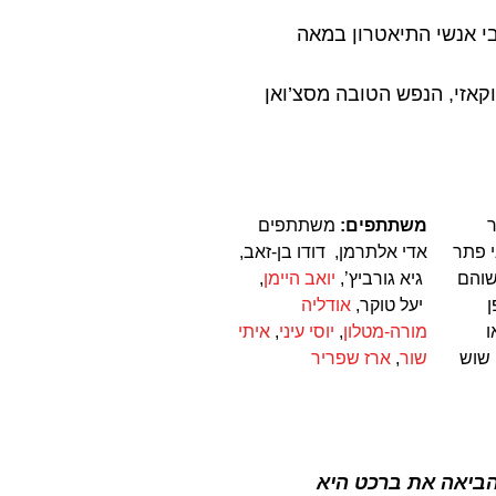
מני, מחשובי אנשי התיאטרון במאה
וקאזי, הנפש הטובה מסצ’ואן
משתתפים:
משתתפים
 פתר
אדי אלתרמן, דודו בן-זאב,
והם
גיא גורביץ’,
יואב היימן
,
יעל טוקר,
אודליה
ו
מורה-מטלון
,
יוסי עיני
,
איתי
שוש
שור
,
ארז שפריר
ביאה את ברכט היא