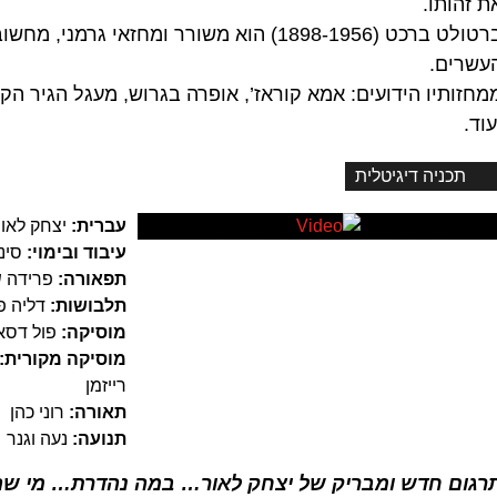
ת זהותו.
ברטולט ברכט (1898-1956) הוא משורר ומחזאי גר
עשרים.
מחזותיו הידועים: אמא קוראז’, אופרה בגרוש, מעגל הגיר הק
עוד.
תכניה דיגיטלית
עברית:
יצחק לאור
עיבוד ובימוי:
סיני
תפאורה:
פרידה ש
תלבושות:
דליה פן
מוסיקה:
פול דסא
מוסיקה מקורית:
רייזמן
תאורה:
רוני כהן
תנועה:
נעה וגנר
רגום חדש ומבריק של יצחק לאור… במה נהדרת… מי שה