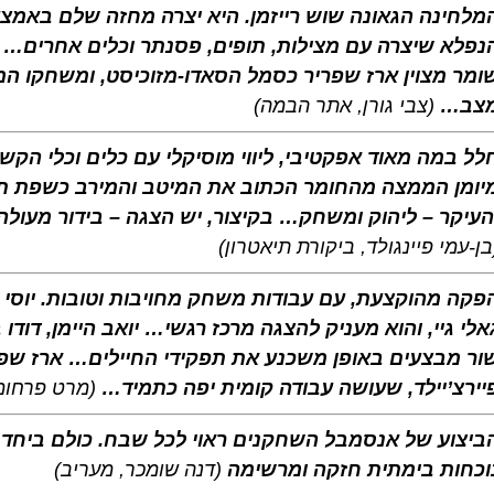
מלחינה הגאונה שוש רייזמן. היא יצרה מחזה שלם באמצ
נפלא שיצרה עם מצילות, תופים, פסנתר וכלים אחרים… 
ומר מצוין ארז שפריר כסמל הסאדו-מזוכיסט, ומשחקו המ
צב…
(צבי גורן, אתר הבמה)
לל במה מאוד אפקטיבי, ליווי מוסיקלי עם כלים וכלי הקשה,
יומן הממצה מהחומר הכתוב את המיטב והמירב כשפת תיא
העיקר – ליהוק ומשחק… בקיצור, יש הצגה – בידור מעול
בן-עמי פיינגולד, ביקורת תיאטרון)
פקה מהוקצעת, עם עבודות משחק מחויבות וטובות. יוסי עי
אלי גיי, והוא מעניק להצגה מרכז רגשי… יואב היימן, דודו 
ור מבצעים באופן משכנע את תפקידי החיילים… ארז שפ
יירצ’יילד, שעושה עבודה קומית יפה כתמיד…
(מרט פרחומ
ביצוע של אנסמבל השחקנים ראוי לכל שבח. כולם ביחד ו
וכחות בימתית חזקה ומרשימה
(דנה שומכר, מעריב)