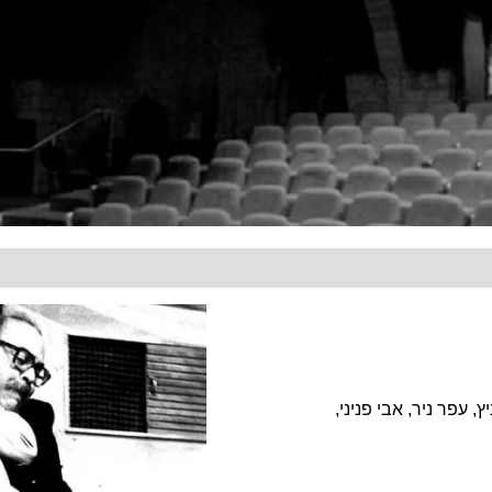
ץ, עפר ניר, אבי פניני,