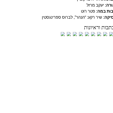
רה:
יעקב מרזל
ות במה:
פטר רוט
יקה:
שיר רקע: “הנהר”, לברוס ספרינגסטין
תבות וראיונות