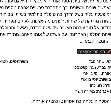
לפסיכולוגית של בית הספר אותו היא מנהלת, היא גם עונה ל
אנשים שונים ומשונים. כך מתבררת פרשיית אהבה נוספת מע
מופעלת עליה בשל הדרך בה טיפלה בתלמיד בעייתי בבית ה
שורה מרתקת של שיחות לעתים משעשעות, לעתים מפחידות לע
חדור אל תוך עולמה העשיר של אשה בודדה, פגיעה ומבוהלת 
יחת הטלפון האחרונה, עם אשתו של אותו מאהב, מתירה את 
החמצה הבאה...
תמונות מההצגה
וי:
שחר סגל
משתתפים:
טטיאנ
ח עברי:
נעמי קפלנסקי
ורה:
יוסי בן ארי
ושות:
יוסי בן ארי
רה:
רוני כהן
 +נגינה:
מאירה אשר
הפקה הועלתה בתיאטרונטו כהצגה אורחת.