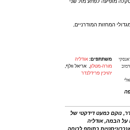
קלה מופיעה לפתע מול שני
דולי המחזות המודרניים,
אנסקי
משתתפים:
אודליה
דמוב
מורה-מטלון
, אריאל וולף,
יהויכין פרידלנדר
לי
פה
ר, נוקם כמעט דידקטי של
 על הבמה, אודליה
כרוניסטיות כתוסף לכוחה