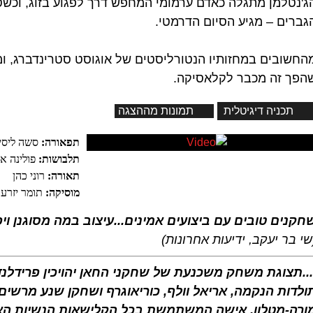
ג'נטלמן מתגלה כאדם ערמומי המחפש דרך לפגוע בזוג, וכשט
גברים – מגיע הסיום הדרמטי.
החשובים במחזותיו הנטורליסטים של אוגוסט סטרינדברג, ומג
הפך זה מכבר לקלאסיקה.
תכניה דיגיטלית
תמונות מההצגה
תפאורה:
סשה ליסי
תלבושות:
פולינה א
תאורה:
רוני כהן
מוסיקה:
תומר יזרעא
חקנים טובים עם ביצועים אמינים...עיצוב במה מסוגנן וי
שי בר יעקב, ידיעות אחרונות)
...תצוגת משחק משכנעת של שחקני החאן יהויכין פרידלנד
ולדות הנקמה, אריאל וולף, כוריאוגרף ושחקן שנע מרשים
ורה-מטלון, אישה המשתמשת בכל הקלישאות הנשיות האנ